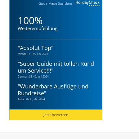
Guide Made Suardana
100%
Weiterempfehlung
"
Absolut Top
"
Michael, 41-45, Juni 2024
"
Super Guide mit tollen Rund
um Service!!!
"
Carmen, 36-40, Juni 2024
"
Wunderbare Ausflüge und
Rundreise
"
Anita, 31-35, Mai 2024
Jetzt bewerten