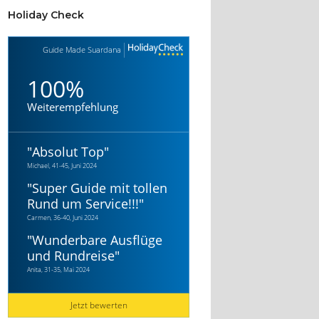
Holiday Check
Guide Made Suardana
100%
Weiterempfehlung
"
Absolut Top
"
Michael, 41-45, Juni 2024
"
Super Guide mit tollen
Rund um Service!!!
"
Carmen, 36-40, Juni 2024
"
Wunderbare Ausflüge
und Rundreise
"
Anita, 31-35, Mai 2024
Jetzt bewerten