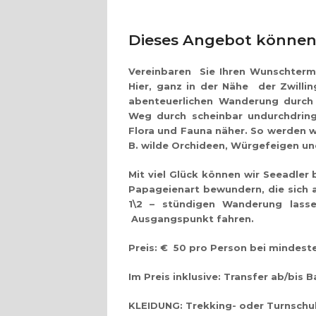
Dieses Angebot können 
Vereinbaren Sie Ihren Wunschtermi
Hier, ganz in der Nähe der Zwilli
abenteuerlichen Wanderung durch 
Weg durch scheinbar undurchdringl
Flora und Fauna näher. So werden wi
B. wilde Orchideen, Würgefeigen un
Mit viel Glück können wir Seeadle
Papageienart bewundern, die sich ab
1\2 – stündigen Wanderung la
Ausgangspunkt fahren.
Preis: € 50
pro Person bei mindeste
Im Preis inklusive:
Transfer ab/bis B
KLEIDUNG:
Trekking- oder Turnschuh