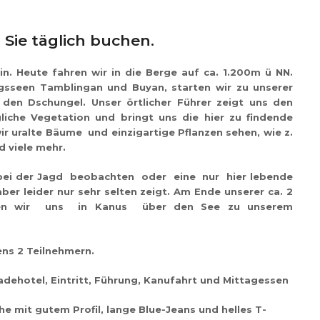
Sie täglich buchen.
n. Heute fahren wir in die Berge auf ca. 1.200m ü NN.
ngsseen
Tamblingan und Buyan
, starten wir zu unserer
den Dschungel. Unser örtlicher Führer zeigt uns den
iche Vegetation und bringt uns die hier zu findende
r uralte Bäume und einzigartige Pflanzen sehen, wie z.
d viele mehr.
r bei der Jagd beobachten oder eine nur hier lebende
er leider nur sehr selten zeigt. Am Ende unserer ca. 2
ssen wir uns in Kanus über den See zu unserem
ns 2 Teilnehmern.
adehotel, Eintritt, Führung, Kanufahrt und Mittagessen
e mit gutem Profil, lange Blue-Jeans und helles T-