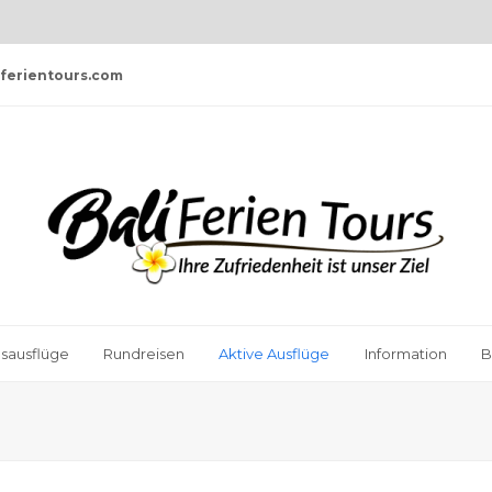
liferientours.com
sausflüge
Rundreisen
Aktive Ausflüge
Information
B